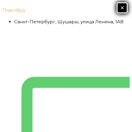
Перейти
Х
×
×
ПластВуд
к
содержимому
Санкт-Петербург, Шушары, улица Ленина, 1АВ