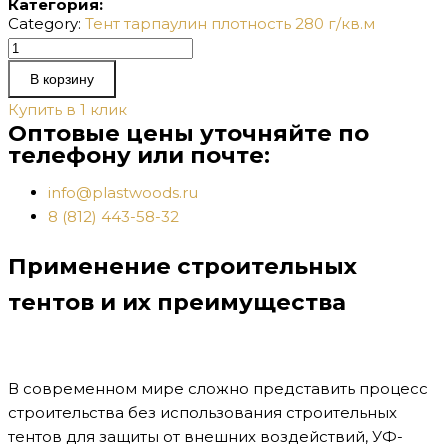
Категория:
Category:
Тент тарпаулин плотность 280 г/кв.м
Количество
товара
В корзину
Тент
Купить в 1 клик
Тарпаулин
Оптовые цены уточняйте по
280
телефону или почте:
г/
м2
info@plastwoods.ru
6х6м
8 (812) 443-58-32
Применение строительных
тентов и их преимущества
В современном мире сложно представить процесс
строительства без использования строительных
тентов для защиты от внешних воздействий, УФ-