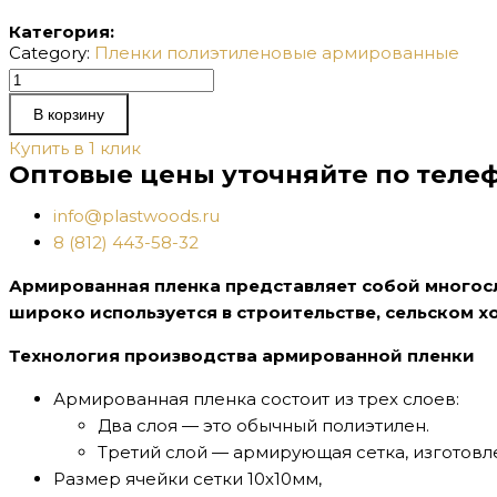
Категория:
Category:
Пленки полиэтиленовые армированные
Количество
товара
В корзину
Пленка
Купить в 1 клик
армированная
Оптовые цены уточняйте по телеф
300мкм
140
info@plastwoods.ru
г/
8 (812) 443-58-32
м2
Армированная пленка представляет собой многос
4х45пм
широко используется в строительстве, сельском 
Эконом
Технология производства армированной пленки
Армированная пленка состоит из трех слоев:
Два слоя — это обычный полиэтилен.
Третий слой — армирующая сетка, изготовл
Размер ячейки сетки 10х10мм,