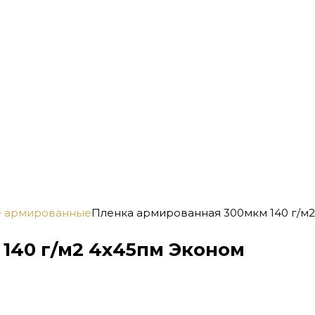
е армированные
Пленка армированная 300мкм 140 г/м
140 г/м2 4х45пм Эконом