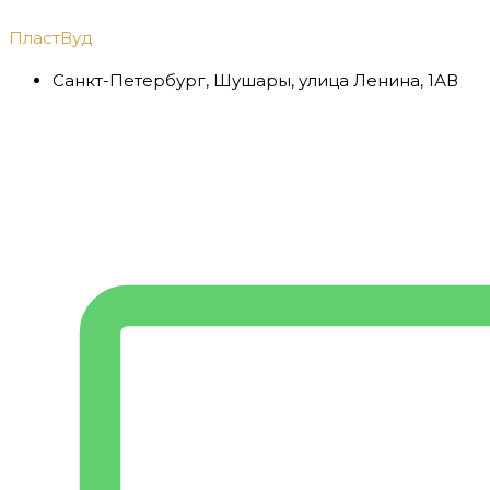
Перейти
ПластВуд
к
содержимому
Санкт-Петербург, Шушары, улица Ленина, 1АВ