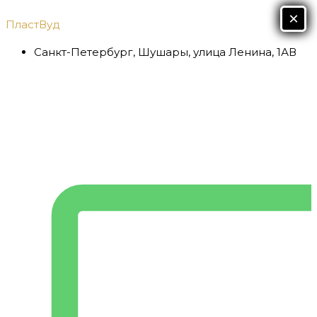
Перейти
Х
×
×
ПластВуд
к
содержимому
Санкт-Петербург, Шушары, улица Ленина, 1АВ